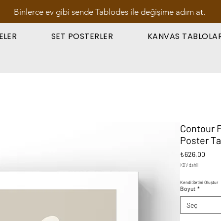
Binlerce ev gibi sende Tablodes ile değişime adım at.
ELER
SET POSTERLER
KANVAS TABLOLA
Contour F
Poster Ta
Fiyat
₺626,00
KDV dahil
Kendi Setini Oluştur
Boyut
*
Seç