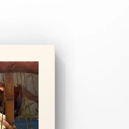
pariş üzerine özel olarak hazırlanır.
 3–8 iş günüdür.