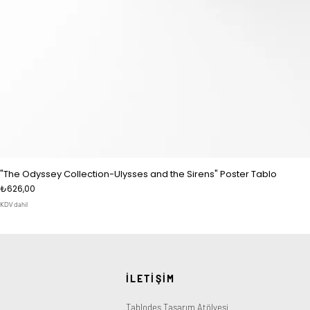
"The Odyssey Collection-Ulysses and the Sirens" Poster Tablo
Fiyat
₺626,00
KDV dahil
İLETİŞİM
Tablodes Tasarım Atölyesi