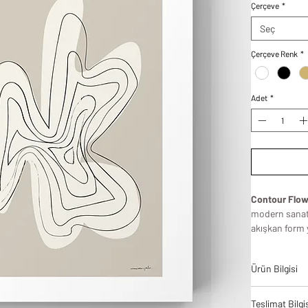
Çerçeve
*
Seç
Çerçeve Renk
*
Adet
*
Contour Flow 
modern sanatı
akışkan form y
İnce çizgileri
mekâna hem de
Ürün Bilgisi
arka planla bi
bir görsel kom
Tablodes ürün
Bu tasarım; sa
Teslimat Bilgi
bir denge ve 