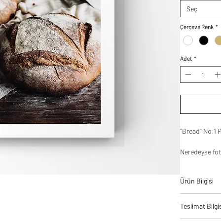
Seç
Çerçeve Renk
*
Adet
*
"Bread" No.1 
Neredeyse fot
güzellikte bir
size ilham olac
Ürün Bilgisi
Tablodes ürün
Teslimat Bilgi
bir denge ve 
yüksek kalite 