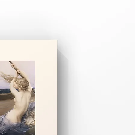
 3–8 iş günüdür.