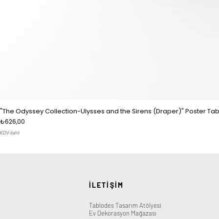
"The Odyssey Collection-Ulysses and the Sirens (Draper)" Poster Tab
Fiyat
₺626,00
KDV dahil
İLETİŞİM
Tablodes Tasarım Atölyesi
Ev Dekorasyon Mağazası