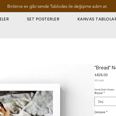
Binlerce ev gibi sende Tablodes ile değişime adım at.
ELER
SET POSTERLER
KANVAS TABLOLA
"Bread" N
Fiyat
₺626,00
KDV dahil
Kendi Setini Oluştur
Boyut
*
Seç
Çerçeve
*