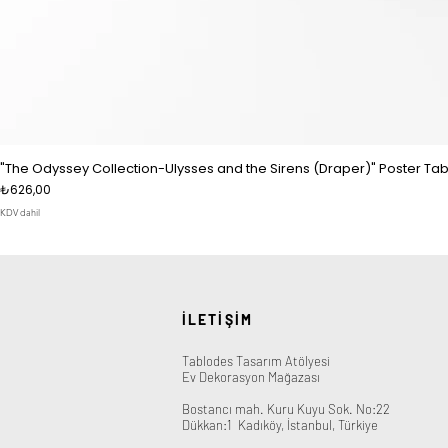
"The Odyssey Collection-Ulysses and the Sirens (Draper)" Poster Tab
Fiyat
₺626,00
KDV dahil
İLETİŞİM
Tablodes Tasarım Atölyesi
Ev Dekorasyon Mağazası
Bostancı mah. Kuru Kuyu Sok. No:22
Dükkan:1
​
Kadıköy, İstanbul, Türkiye