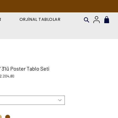
R
ORJİNAL TABLOLAR
 3'lü Poster Tablo Seti
rmal
İndirimli
2.204,80
yat
Fiyat