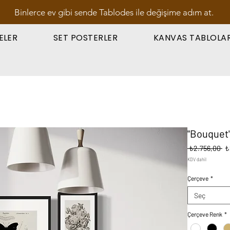
Binlerce ev gibi sende Tablodes ile değişime adım at.
ELER
SET POSTERLER
KANVAS TABLOLA
"Bouquet"
No
 ₺2.756,00 
₺
Fi
KDV dahil
Çerçeve
*
Seç
Çerçeve Renk
*