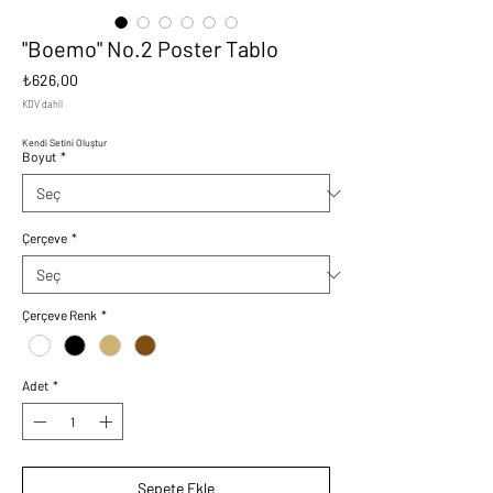
"Boemo" No.2 Poster Tablo
Fiyat
₺626,00
KDV dahil
Kendi Setini Oluştur
Boyut
*
Çerçeve
*
Çerçeve Renk
*
Adet
*
Sepete Ekle