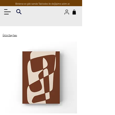
Binlerce ev gibi sende Tablodes ile değişime adım at.
Ürün Sayfası