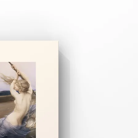
 3–8 iş günüdür.