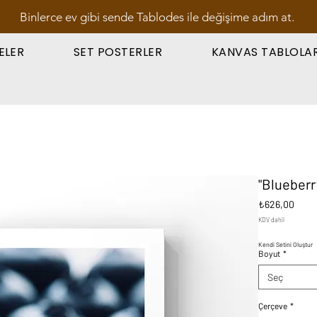
Binlerce ev gibi sende Tablodes ile değişime adım at.
ELER
SET POSTERLER
KANVAS TABLOLA
"Blueberr
Fiyat
₺626,00
KDV dahil
Kendi Setini Oluştur
Boyut
*
Seç
Çerçeve
*