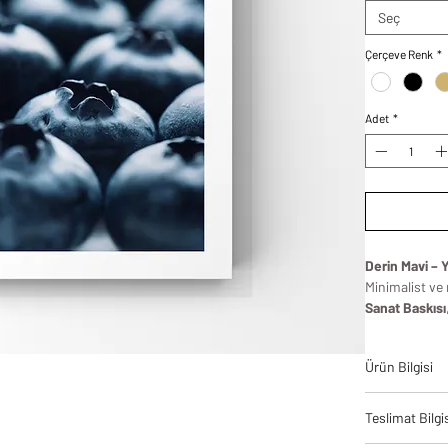
Seç
Çerçeve Renk
*
Adet
*
Derin Mavi – 
Minimalist ve
Sanat Baskısı
ilham alıyor.
✔
Modern mut
Ürün Bilgisi
dekorlar için
✔
Doğal ve sa
Tablodes ürün
sanat eseri.
Teslimat Bilgi
bir denge ve 
✔
Mavi ve siy
yüksek kalite 