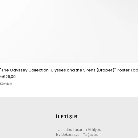
"The Odyssey Collection-Ulysses and the Sirens (Draper)" Poster Tab
Fiyat
₺626,00
KDV dahil
İLETİŞİM
Tablodes Tasarım Atölyesi
Ev Dekorasyon Mağazası