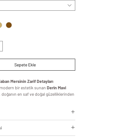
Sepete Ekle
Yaban Mersinin Zarif Detayları
 modern bir estetik sunan
Derin Mavi
, doğanın en saf ve doğal güzelliklerinden
faklar, yemek alanları ve minimalist
 mükemmel bir tamamlayıcıdır.
ğlıklı yaşam tarzını yansıtan sofistike bir
leri, modern yaşam alanlarına estetik
si
zamansız bir şıklık kazandırmak için
ah tonların hakim olduğu şık ve çarpıcı
standartlarında üretilir.