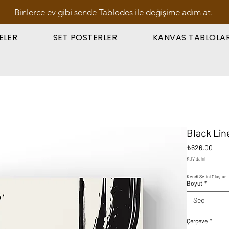
Binlerce ev gibi sende Tablodes ile değişime adım at.
ELER
SET POSTERLER
KANVAS TABLOLA
Black Lin
Fiyat
₺626,00
KDV dahil
Kendi Setini Oluştur
Boyut
*
Seç
Çerçeve
*