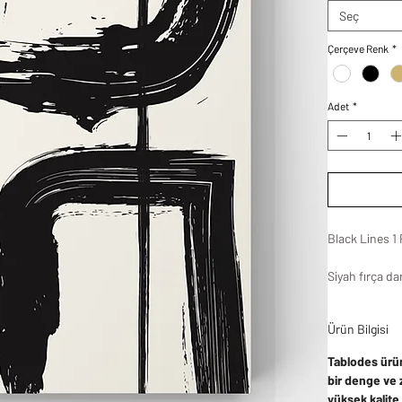
Seç
Çerçeve Renk
*
Adet
*
Black Lines 1
Siyah fırça d
dikkat çekici
tasarlandı..
Ürün Bilgisi
Tablodes ürün
bir denge ve 
yüksek kalite 