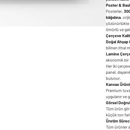
Poster & Bask
Posterler,
300
kâğıdına
, ori
çözünürlükte 
ömürlü ve gale
Çerçeve Kalit
Doğal Ahşap 
bilinen ithal 
Lamine Çerç
ekonomik bir 
Her iki çerçev
panel, dayanık
bulunur.
Kanvas Ürünl
Premium tuva
uygulanır ve ga
Görsel Doğru
Tüm ürün görse
küçük ton fark
Üretim Sürec
Tüm ürünler si