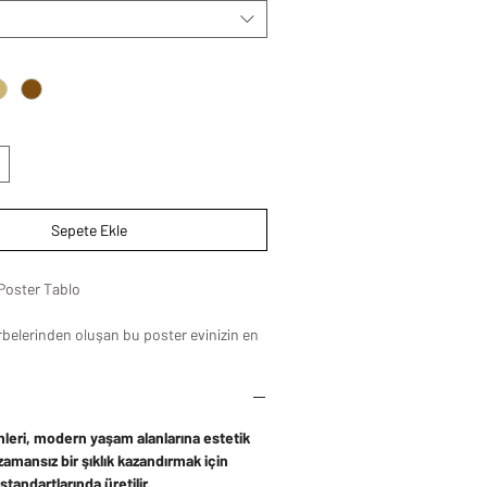
Sepete Ekle
 Poster Tablo
arbelerinden oluşan bu poster evinizin en
 dekoru olabilecek muhteşemlikte
leri, modern yaşam alanlarına estetik
zamansız bir şıklık kazandırmak için
standartlarında üretilir.