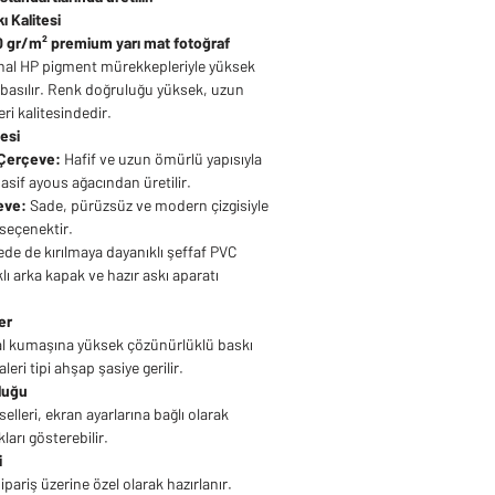
ı Kalitesi
 gr/m² premium yarı mat fotoğraf
jinal HP pigment mürekkepleriyle yüksek
basılır. Renk doğruluğu yüksek, uzun
ri kalitesindedir.
esi
Çerçeve:
Hafif ve uzun ömürlü yapısıyla
masif ayous ağacından üretilir.
eve:
Sade, pürüzsüz ve modern çizgisiyle
seçenektir.
ede de kırılmaya dayanıklı şeffaf PVC
lı arka kapak ve hazır askı aparatı
er
l kumaşına yüksek çözünürlüklü baskı
leri tipi ahşap şasiye gerilir.
luğu
lleri, ekran ayarlarına bağlı olarak
ları gösterebilir.
i
pariş üzerine özel olarak hazırlanır.