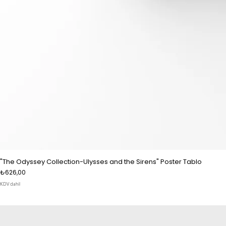
"The Odyssey Collection-Ulysses and the Sirens" Poster Tablo
Fiyat
₺626,00
KDV dahil