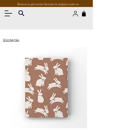
Binlerce ev gibi sende Tablodes ile değişime adım at.
Ürün Sayfası