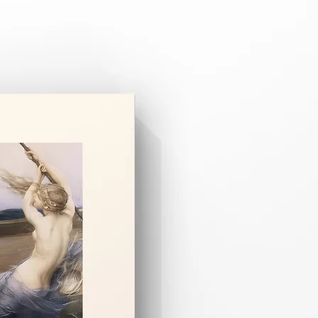
 3–8 iş günüdür.