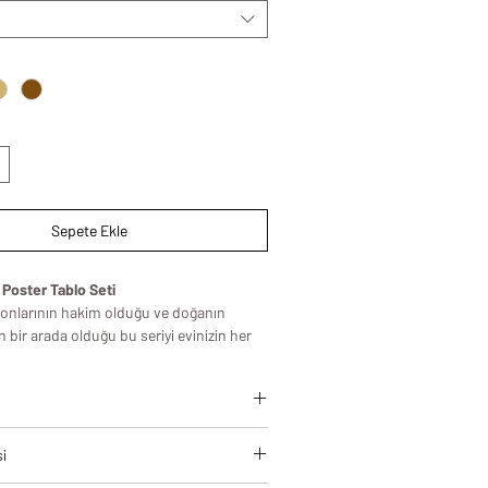
Sepete Ekle
 Poster Tablo Seti
tonlarının hakim olduğu ve doğanın
 bir arada olduğu bu seriyi evinizin her
cih edebilirsiz. Beyaz, bej ve kahve
rlıklı olduğu evler için oldukça uyumlu bir
leri, modern yaşam alanlarına estetik
si
zamansız bir şıklık kazandırmak için
standartlarında üretilir.