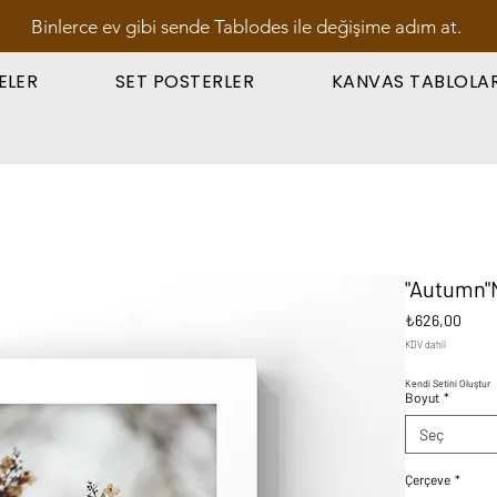
Binlerce ev gibi sende Tablodes ile değişime adım at.
ELER
SET POSTERLER
KANVAS TABLOLA
"Autumn"
Fiyat
₺626,00
KDV dahil
Kendi Setini Oluştur
Boyut
*
Seç
Çerçeve
*