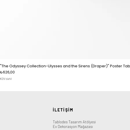
"The Odyssey Collection-Ulysses and the Sirens (Draper)" Poster Tab
Fiyat
₺626,00
KDV dahil
İLETİŞİM
Tablodes Tasarım Atölyesi
Ev Dekorasyon Mağazası