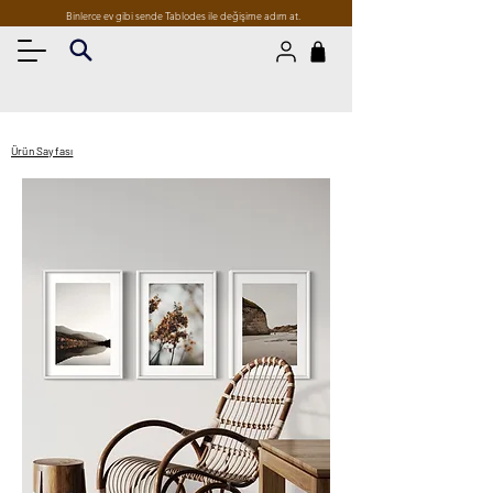
Binlerce ev gibi sende Tablodes ile değişime adım at.
Ürün Sayfası