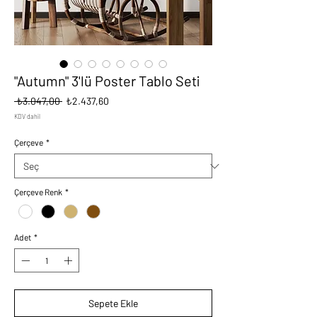
"Autumn" 3'lü Poster Tablo Seti
Normal
İndirimli
 ₺3.047,00 
₺2.437,60
Fiyat
Fiyat
KDV dahil
Çerçeve
*
Çerçeve Renk
*
Adet
*
Sepete Ekle