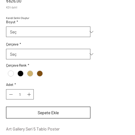
Fiyat
₺626,00
KDV dahil
Kendi Setini Oluştur
Boyut
*
Çerçeve
*
Çerçeve Renk
*
Adet
*
Sepete Ekle
Art Gallery Seri 5 Tablo Poster