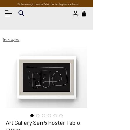
Binlerce ev gibi sende Tablodes ile değişime adım at.
Ürün Sayfası
Art Gallery Seri 5 Poster Tablo