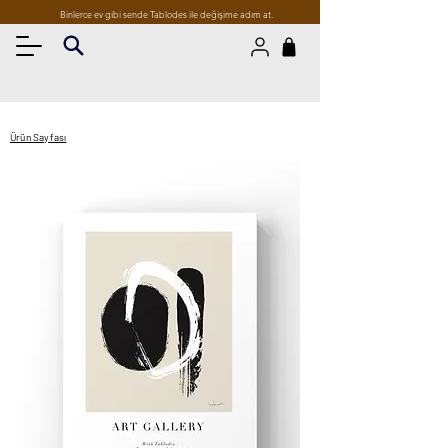
Binlerce ev gibi sende Tablodes ile değişime adım at.
Ürün Sayfası