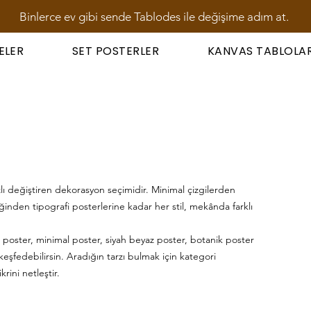
Binlerce ev gibi sende Tablodes ile değişime adım at.
ELER
SET POSTERLER
KANVAS TABLOLA
ızlı değiştiren dekorasyon seçimidir. Minimal çizgilerden
ğinden tipografi posterlerine kadar her stil, mekânda farklı
poster, minimal poster, siyah beyaz poster, botanik poster
eşfedebilirsin. Aradığın tarzı bulmak için kategori
krini netleştir.