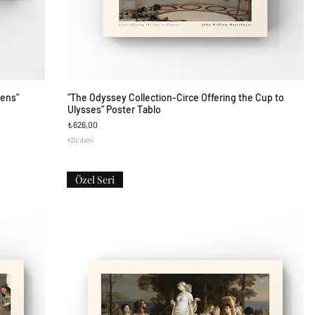
rens"
"The Odyssey Collection-Circe Offering the Cup to
Hızlı Bakış
Ulysses" Poster Tablo
Fiyat
₺626,00
KDV dahil
Özel Seri