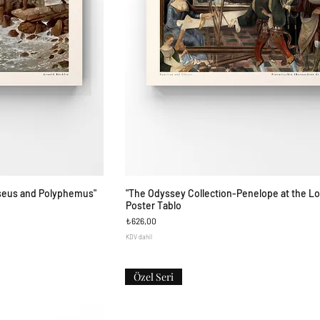
seus and Polyphemus"
"The Odyssey Collection-Penelope at the L
ş
Hızlı Bakış
Poster Tablo
Fiyat
₺626,00
KDV dahil
Özel Seri