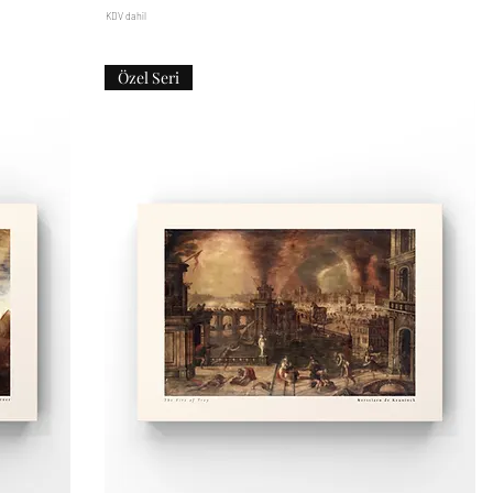
KDV dahil
Özel Seri