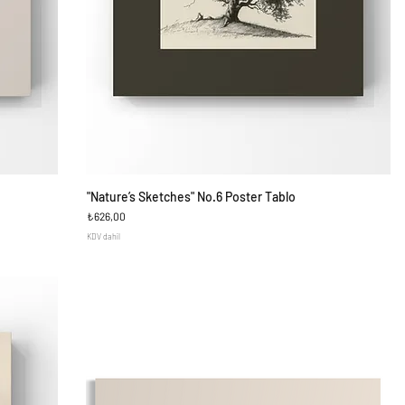
"Nature’s Sketches" No.6 Poster Tablo​​​​​​​
Hızlı Bakış
Fiyat
₺626,00
KDV dahil