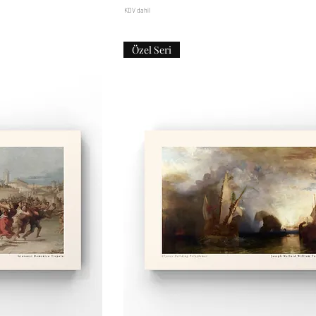
KDV dahil
Özel Seri