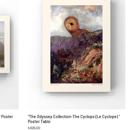
" Poster
"The Odyssey Collection-The Cyclops (Le Cyclope) "
Hızlı Bakış
Poster Tablo
Fiyat
₺626,00