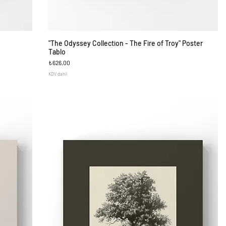
"The Odyssey Collection - The Fire of Troy" Poster
Hızlı Bakış
Tablo
Fiyat
₺626,00
KDV dahil