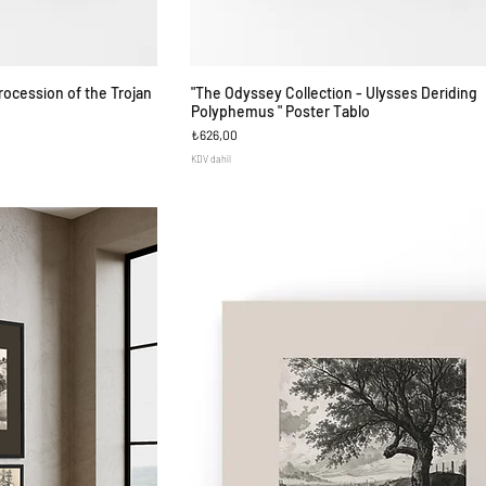
ocession of the Trojan
"The Odyssey Collection - Ulysses Deriding
ş
Hızlı Bakış
Polyphemus " Poster Tablo
Fiyat
₺626,00
KDV dahil