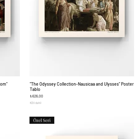
oom"
"The Odyssey Collection-Nausicaa and Ulysses" Poster
Hızlı Bakış
Tablo
Fiyat
₺626,00
KDV dahil
Özel Seri