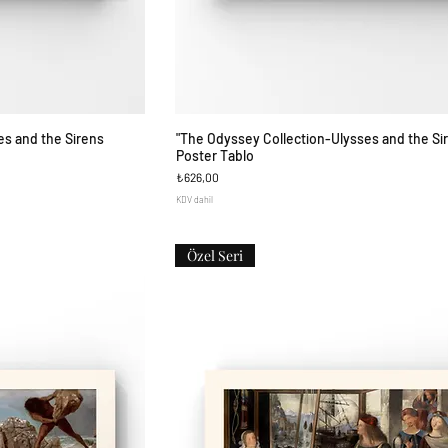
es and the Sirens
"The Odyssey Collection-Ulysses and the Si
ş
Hızlı Bakış
Poster Tablo
Fiyat
₺626,00
KDV dahil
Özel Seri