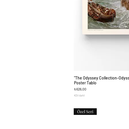
"The Odyssey Collection-Odys
Hızlı Bakı
Poster Tablo
Fiyat
₺626,00
KDV dahil
Özel Seri