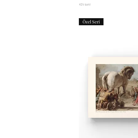
KDV dahil
Özel Seri