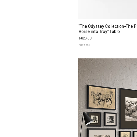
"The Odyssey Collection-The Pr
Hızlı Bakı
Horse into Troy" Tablo
Fiyat
₺626,00
KDV dahil