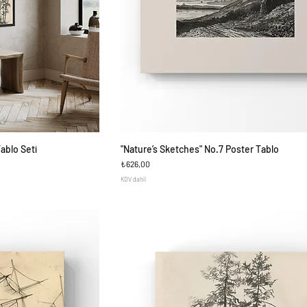
Tablo Seti
"Nature’s Sketches" No.7 Poster Tablo​​​​​​
ş
Hızlı Bakış
Fiyat
₺626,00
KDV dahil