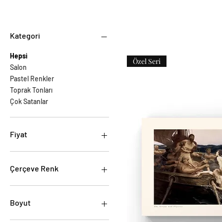
Kategori
Hepsi
Özel Seri
Salon
Pastel Renkler
Toprak Tonları
Çok Satanlar
Fiyat
₺626
₺8.388
Çerçeve Renk
Boyut