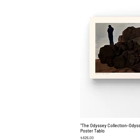
"The Odyssey Collection-Odys
Hızlı Bakı
Poster Tablo
Fiyat
₺626,00