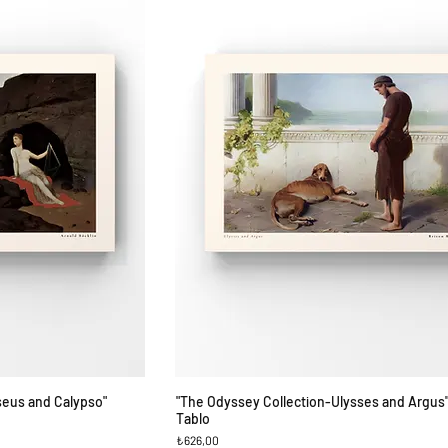
seus and Calypso"
"The Odyssey Collection-Ulysses and Argus
ş
Hızlı Bakış
Tablo
Fiyat
₺626,00