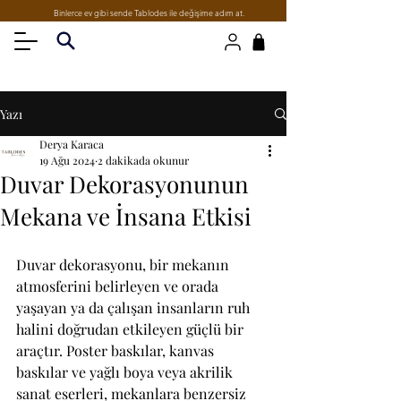
Binlerce ev gibi sende Tablodes ile değişime adım at.
Yazı
Derya Karaca
19 Ağu 2024
2 dakikada okunur
Duvar Dekorasyonunun
Mekana ve İnsana Etkisi
Duvar dekorasyonu, bir mekanın 
atmosferini belirleyen ve orada 
yaşayan ya da çalışan insanların ruh 
halini doğrudan etkileyen güçlü bir 
araçtır. Poster baskılar, kanvas 
baskılar ve yağlı boya veya akrilik 
sanat eserleri, mekanlara benzersiz 