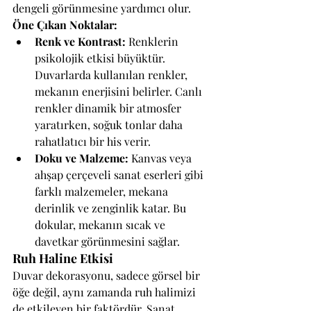
dengeli görünmesine yardımcı olur.
Öne Çıkan Noktalar:
Renk ve Kontrast:
 Renklerin 
psikolojik etkisi büyüktür. 
Duvarlarda kullanılan renkler, 
mekanın enerjisini belirler. Canlı 
renkler dinamik bir atmosfer 
yaratırken, soğuk tonlar daha 
rahatlatıcı bir his verir.
Doku ve Malzeme:
 Kanvas veya 
ahşap çerçeveli sanat eserleri gibi 
farklı malzemeler, mekana 
derinlik ve zenginlik katar. Bu 
dokular, mekanın sıcak ve 
davetkar görünmesini sağlar.
Ruh Haline Etkisi
Duvar dekorasyonu, sadece görsel bir 
öğe değil, aynı zamanda ruh halimizi 
de etkileyen bir faktördür. Sanat 