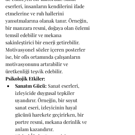
eserleri, insanların kendilerini ifade 
etmelerine ve ruh hallerini 
yansıtmalarına olanak tanır. Örneğin, 
bir manzara resmi, doğaya olan özlemi 
temsil edebilir ve mekana 
sakinleştirici bir enerji getirebilir. 
Motivasyonel sözler içeren posterler 
ise, bir ofis ortamında çalışanların 
motivasyonunu artırabilir ve 
üretkenliği teşvik edebilir.
Psikolojik Etkiler:
Sanatın Gücü:
 Sanat eserleri, 
izleyicide duygusal tepkiler 
uyandırır. Örneğin, bir soyut 
sanat eseri, izleyicinin hayal 
gücünü harekete geçirirken, bir 
portre resmi, mekana derinlik ve 
anlam kazandırır.