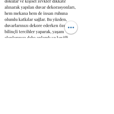
dokular ve kişisel zevkler dikkate 
alınarak yapılan duvar dekorasyonları, 
hem mekana hem de insan ruhuna 
olumlu katkılar sağlar. Bu yüzden, 
duvarlarınızı dekore ederken özenli ve 
bilinçli tercihler yaparak, yaşam 
alanlarınızı daha anlamlı ve keyifli 
hale getirebilirsiniz.
Son Yazılar
Hepsini Gör