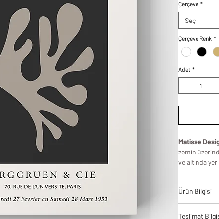
Çerçeve
*
Seç
Çerçeve Renk
*
Adet
*
Matisse Desig
zemin üzerind
ve altında yer
dekorasyonda 
oluşturur. Yu
Ürün Bilgisi
kontrastı, ta
sofistike bir 
Tablodes ürün
estetiğini an
Teslimat Bilgi
bir denge ve 