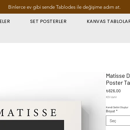
Binlerce ev gibi sende Tablodes ile değişime adım at.
ELER
SET POSTERLER
KANVAS TABLOLA
Matisse De
Poster Ta
Fiyat
₺626,00
KDV dahil
Kendi Setini Oluştur
Boyut
*
Seç