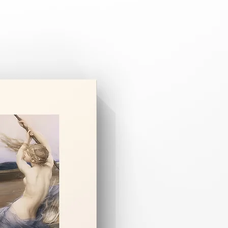
pariş üzerine özel olarak hazırlanır.
 3–8 iş günüdür.