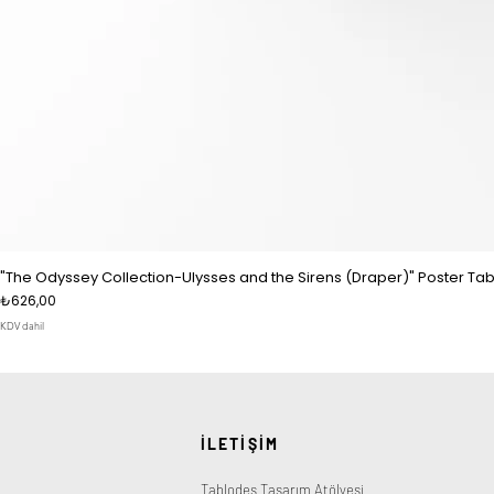
"The Odyssey Collection-Ulysses and the Sirens (Draper)" Poster Tab
Fiyat
₺626,00
KDV dahil
İLETİŞİM
Tablodes Tasarım Atölyesi